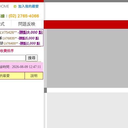
方式
問題反映
-贈點
9,000
點
LV75426**
6
-贈點
5,000
點
LV76835**
10
-贈點
1,000
點
LV76400**
收費排序
 : 2026-08-09 12:47:11
的最愛
說明