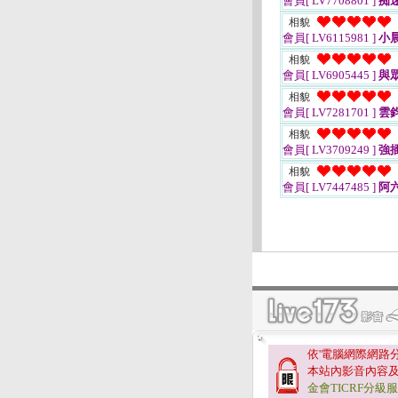
會員[ LV7708801 ]
痴
相貌
會員[ LV6115981 ]
小
相貌
會員[ LV6905445 ]
與
相貌
會員[ LV7281701 ]
雲
相貌
會員[ LV3709249 ]
強
相貌
會員[ LV7447485 ]
阿六
依'電腦網際網路
本站內影音內容
金會TICRF分級