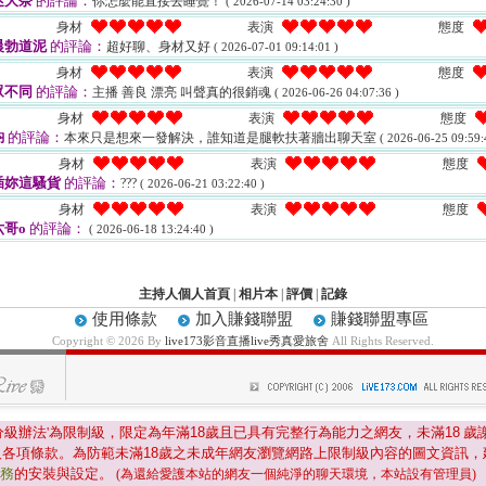
迷大奈
的評論：
你怎麼能直接去睡覺！
( 2026-07-14 03:24:30 )
身材
表演
態度
晨勃道泥
的評論：
超好聊、身材又好
( 2026-07-01 09:14:01 )
身材
表演
態度
眾不同
的評論：
主播 善良 漂亮 叫聲真的很銷魂
( 2026-06-26 04:07:36 )
身材
表演
態度
鈞
的評論：
本來只是想來一發解決，誰知道是腿軟扶著牆出聊天室
( 2026-06-25 09:59:
身材
表演
態度
插妳這騷貨
的評論：
???
( 2026-06-21 03:22:40 )
身材
表演
態度
哥o
的評論：
( 2026-06-18 13:24:40 )
主持人個人首頁
|
相片本
|
評價
|
記錄
使用條款
加入賺錢聯盟
賺錢聯盟專區
Copyright © 2026 By
live173影音直播live秀真愛旅舍
All Rights Reserved.
分級辦法'為限制級，限定為年滿
18
歲且已具有完整行為能力之網友，未滿
18
歲
及各項條款。為防範未滿
18
歲之未成年網友瀏覽網路上限制級內容的圖文資訊，
服務
的安裝與設定。
(為還給愛護本站的網友一個純淨的聊天環境，本站設有管理員)