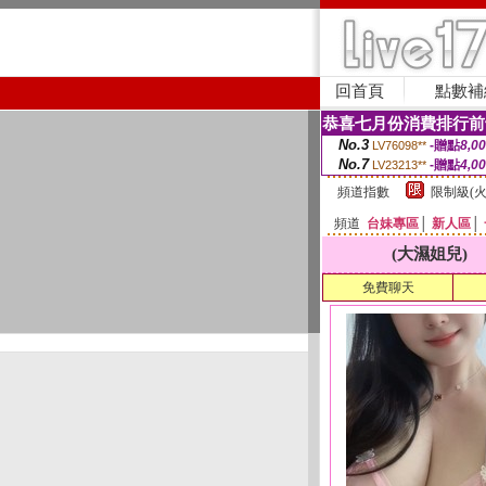
回首頁
點數補
恭喜七月份消費排行前
No.3
-贈點
8,0
LV76098**
No.7
-贈點
4,0
LV23213**
頻道指數
限制級(火
頻道
台妹專區
│
新人區
│
(大濕姐兒)
免費聊天