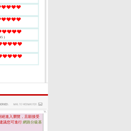
45 )
謝絕進入瀏覽，且願接受
建議您可進行
網路分級基