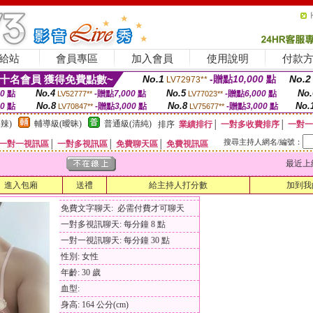
給站
會員專區
加入會員
使用說明
付款
十名會員 獲得免費點數~
No.1
-贈點
10,000
點
No.2
LV72973**
No.4
No.5
No.
00
點
-贈點
7,000
點
-贈點
6,000
點
LV52777**
LV77023**
No.8
No.8
No.
00
點
-贈點
3,000
點
-贈點
3,000
點
LV70847**
LV75677**
辣)
輔導級(曖昧)
普通級(清純)
排序
業績排行
│
一對多收費排序
│
一對一
搜尋主持人網名/編號：
一對一視訊區
│
一對多視訊區
│
免費聊天區
│
免費視訊區
最近上線時間
進入包廂
送禮
給主持人打分數
加到我
免費文字聊天: 必需付費才可聊天
一對多視訊聊天: 每分鐘 8 點
一對一視訊聊天: 每分鐘 30 點
性別: 女性
年齡: 30 歲
血型:
身高: 164 公分(cm)