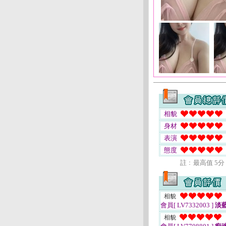
相貌
身材
表演
態度
註﹕最高值 5分
相貌
會員[ LV7332003 ]
淡
相貌