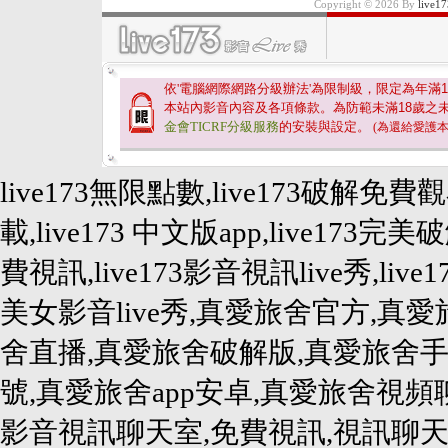
Copyright © 2026 By
liv
依'電腦網際網路分級辦法'為限制級，限定為年滿
1
本站內影音內容及各項條款。為防範未滿
18
歲之
金會TICRF分級服務
的安裝與設定。
(為還給愛護
live173無限點數,live173破解免費
載,live173 中文版app,live173完美破
費視訊,live173影音視訊live秀,live1
美女影音live秀,真愛旅舍官方,真愛旅
舍直播,真愛旅舍破解版,真愛旅舍手
號,真愛旅舍app安卓,真愛旅舍視
影音視訊聊天室,免費視訊,視訊聊天