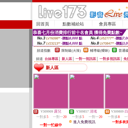
回首頁
點數補給站
會員專區
恭喜七月份消費排行前十名會員 獲得免費點數~
No.3
No.4
-贈點
8,000
點
-贈點
7,0
LV76098**
LV52777**
No.7
No.8
-贈點
4,000
點
-贈點
3,
LV23213**
LV70847**
頻道指數
限制級(火辣)
輔導級(曖昧)
普通級
頻道
台妹專區
│
新人區
│
一對一視訊區
│
一對多視訊區
│
免
新人區
露兒
清瑤
V309909
V309857
V309809
一對多
5
一對一
20
一對多
5
一對一
20
一對多
8
一
進入免費視訊
一對多表
一對一忙線中